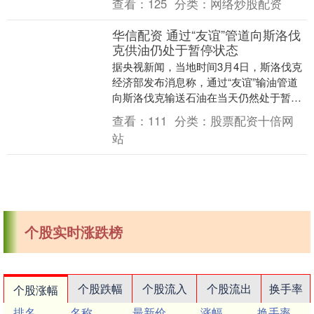
查看：
125
分类：
网络炒股配资
（KOSPI....
华信配资 通过“友谊”管道向斯洛伐
克供油仍处于暂停状态
据央视新闻，当地时间3月4日，斯洛伐克
经济部发布消息称，通过“友谊”输油管道
向斯洛伐克输送石油在当天仍然处于暂停
状态。根据乌克兰方面此前提供的最新时
查看：
111
分类：
股票配资十倍网
间表，原本应....
站
个股实时涨跌榜
个股跌幅
个股流入
个股流出
换手率
个股涨幅
排名
名称
最新价
涨幅
换手率