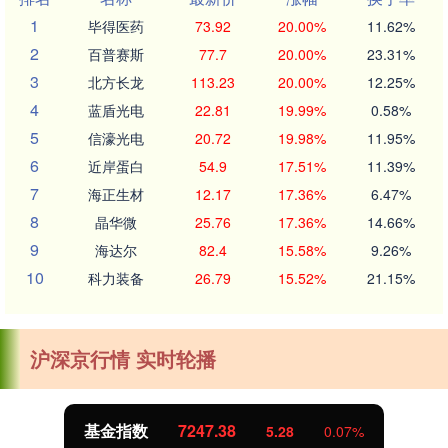
1
毕得医药
73.92
20.00%
11.62%
2
百普赛斯
77.7
20.00%
23.31%
3
北方长龙
113.23
20.00%
12.25%
4
蓝盾光电
22.81
19.99%
0.58%
5
信濠光电
20.72
19.98%
11.95%
6
近岸蛋白
54.9
17.51%
11.39%
7
海正生材
12.17
17.36%
6.47%
8
晶华微
25.76
17.36%
14.66%
9
海达尔
82.4
15.58%
9.26%
10
科力装备
26.79
15.52%
21.15%
沪深京行情 实时轮播
基金指数
7247.38
5.28
0.07%