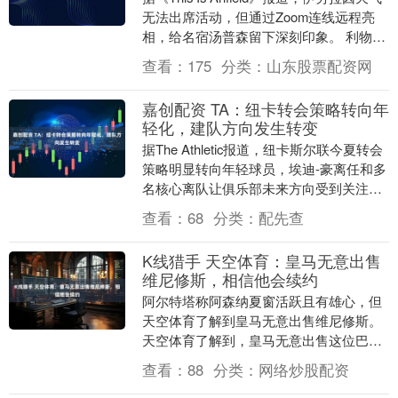
无法出席活动，但通过Zoom连线远程亮
相，给名宿汤普森留下深刻印象。 利物浦
今夏美国行以芝加哥为大本营，球....
查看：
175
分类：
山东股票配资网
嘉创配资 TA：纽卡转会策略转向年
轻化，建队方向发生转变
据The Athletic报道，纽卡斯尔联今夏转会
策略明显转向年轻球员，埃迪-豪离任和多
名核心离队让俱乐部未来方向受到关注。
2021年10月8日上午，从圣詹姆....
查看：
68
分类：
配先查
K线猎手 天空体育：皇马无意出售
维尼修斯，相信他会续约
阿尔特塔称阿森纳夏窗活跃且有雄心，但
天空体育了解到皇马无意出售维尼修斯。
天空体育了解到，皇马无意出售这位巴西
国脚，并相信他会同意续约。尽管阿森纳
查看：
88
分类：
网络炒股配资
对维尼修斯保持....