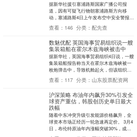
据新华社援引塞浦路斯国家广播公司报
道，因有可疑飞行物朝塞浦路斯方向移
动，塞浦路斯4日上午发布空中安全警报。
希腊空军战机从塞境内的军事基地紧急升
查看：
146
分类：
配先查
空应对。报道说，警....
数魅优配 英国海事贸易组织说一艘
集装箱船在霍尔木兹海峡被击中
据新华社，英国海事贸易组织4日说，一艘
集装箱船报告称当天在霍尔木兹海峡被一
枚炮弹击中，导致机舱起火，但该组织尚
未收到任何环境影响报告。 举报 相关阅读
查看：
117
分类：
山东股票配资网
战事第5....
沪深策略 布油年内飙升30%引发全
球资产重估，韩股创历史单日最大
跌幅
随着中东冲突升级引发能源价格飙升，全
球资本市场正经历一轮急速再定价。 3月4
日，布伦特原油年内涨幅突破30%，成为
表现最强劲的资产之一；韩国综合指数