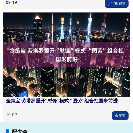
09-19
元宝枫资本
金策宝 劳塔罗重开“怼锋”模式 “图劳”组合扛国米前进
10-02
金策宝
配先查