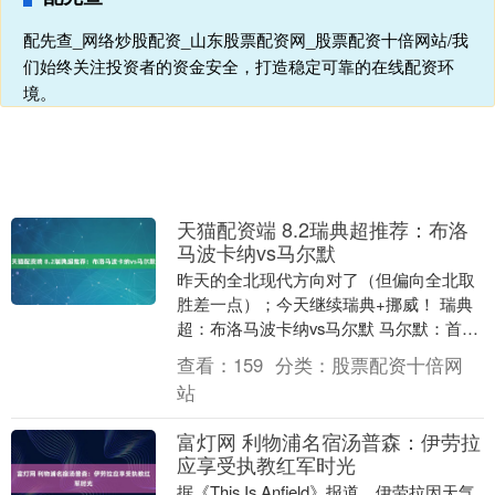
配先查_网络炒股配资_山东股票配资网_股票配资十倍网站/我
们始终关注投资者的资金安全，打造稳定可靠的在线配资环
境。
天猫配资端 8.2瑞典超推荐：布洛
马波卡纳vs马尔默
昨天的全北现代方向对了（但偏向全北取
胜差一点）；今天继续瑞典+挪威！ 瑞典
超：布洛马波卡纳vs马尔默 马尔默：首先
是阵容折损，队长+后防主力杨森伤停，
查看：
159
分类：
股票配资十倍网
中场核心克....
站
富灯网 利物浦名宿汤普森：伊劳拉
应享受执教红军时光
据《This Is Anfield》报道，伊劳拉因天气