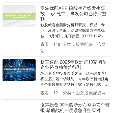
富农优配APP 硫酸生产线发生事
故，5人死亡，事发公司已停业整
顿
炒股就看金麒麟分析师研报，权威，专
业，及时，全面，助您挖掘潜力主题机
会！ 9月8日，龙佰集团（002601.SZ）公
告称，9月2日晚，公司全资子公司龙佰襄
查看：
146
分类：
股票配资十倍网
阳钛业....
站
桥宜速配 2025年欧洲超10家初创
企业跻身独角兽行列
经历夏季的投资淡季之后，欧洲融资季即
将重启。若一切顺利，今年欧洲新增独角
兽企业数量将达到数十家（复数形式，即
超过 10 家）。尽管如今的巨额融资轮次
查看：
121
分类：
山东股票配资网
已不如 20....
涨声操盘 塞浦路斯发布空中安全警
报 希腊战机一度紧急升空应对