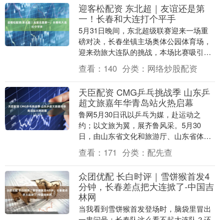
迎客松配资 东北超｜友谊还是第
一！长春和大连打个平手
5月31日晚间，东北超级联赛迎来一场重
磅对决，长春坐镇主场奥体公园体育场，
迎来劲旅大连队的挑战，本场比赛吸引了3
万多球迷到场助威，主场座席人声鼎沸，
查看：
140
分类：
网络炒股配资
现场球迷隔空....
天臣配资 CMG乒乓挑战季 山东乒
超文旅嘉年华青岛站火热启幕
鲁网5月30日讯以乒乓为媒，赴运动之
约；以文旅为翼，展齐鲁风采。5月30
日，由山东省文化和旅游厅、山东省体育
局、中央广播电视总台山东总站、中央广
查看：
171
分类：
配先查
播电视总台视听新....
众团优配 长白时评｜雪饼猴首发4
分钟，长春差点把大连掀了-中国吉
林网
当我看到雪饼猴首发登场时，脑袋里冒出
一串问号：长春队这么看不起大连队？还