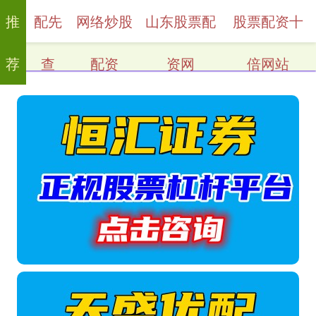
推
配先
网络炒股
山东股票配
股票配资十
荐
查
配资
资网
倍网站