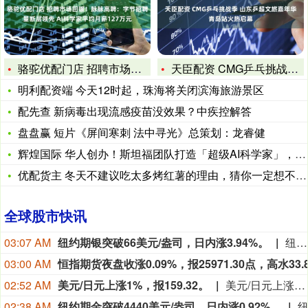
骆驼优配门店 招聘市场回暖！脉脉高聘：字节招聘量断层领先 A
天臣配资 CMG乒乓挑战季 山东乒超文旅嘉年华青岛站火热启幕
明利配资端 今天12时起，珠海将关闭滨海旅游景区
配先查 新病毒出现流感疫苗没效果？中疾控解答
盘盘赢 短片《屏间寒刺 法中寻光》总策划：龙睿健
辉煌国际 华人创办！斯坦福团队打造「超级AI科学家」，集成1
优配货主 冬天不建议吃太多烤红薯的理由，猜你一定想不到（不是
全球股市快讯
03:07 AM
纽约期银突破66美元/盎司，日内涨3.94%。
纽约期银突破66美元/盎司，日内涨3.94%。
03:00 AM
02:52 AM
美元/日元上涨1%，报159.32。
美元/日元上涨1%，报159.32。
02:38 AM
纽约期金突破4440美元/盎司，日内涨0.92%。