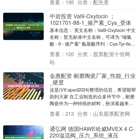
查看：
195
分类：
配先查
中岩投资 Val9-Oxytocin ；
1021701-88-1_催产素_Cys_受体
基本信息： 英文名称：Val9-Oxytocin 中文
名称：暂无标准中文名称，可译为 “缬氨
酸 - 9 - 催产素” 氨基酸序列：Cys-Tyr-Ile-
Gln....
查看：
120
分类：
股票配资十倍网
站
金惠配资 耐磨陶瓷厂家_性能_行业
_硬度
这是(VX:spxcl2024)整理的信息，希望能帮
助到大家 在工业制造的众多环节中，耐磨
陶瓷作为一种特殊的材料，扮演着越来越
重要的角色。它不仅因为其优异的耐磨....
查看：
213
分类：
山东股票配资网
通弘网 德国HAWE哈威MVEX 4 C-
220溢流阀_压力_系统_液压