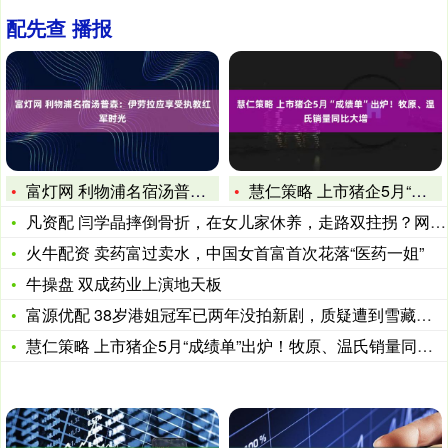
配先查 播报
富灯网 利物浦名宿汤普森：伊劳拉应享受执教红军时光
慧仁策略 上市猪企5月“成绩单”出炉！牧原、温氏销量同比大增
凡资配 闫学晶摔倒骨折，在女儿家休养，走路双拄拐？网友：罪有
火牛配资 卖药富过卖水，中国女首富首次花落“医药一姐”
牛操盘 双成药业上演地天板
富源优配 38岁港姐冠军已两年没拍新剧，质疑遭到雪藏，实际上
慧仁策略 上市猪企5月“成绩单”出炉！牧原、温氏销量同比大增