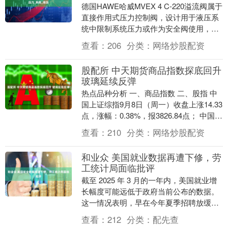
德国HAWE哈威MVEX 4 C-220溢流阀属于
直接作用式压力控制阀，设计用于液压系
统中限制系统压力或作为安全阀使用，确
保系统在预设压力范围内稳定运行。
查看：
206
分类：
网络炒股配资
HA....
股配所 中天期货商品指数探底回升
玻璃延续反弹
热点品种分析 一、商品指数 二、股指 中
国上证综指9月8日（周一）收盘上涨14.33
点，涨幅：0.38%，报3826.84点； 中国深
证成指9月8日（周一）收盘....
查看：
210
分类：
网络炒股配资
和业众 美国就业数据再遭下修，劳
工统计局面临批评
截至 2025 年 3 月的一年内，美国就业增
长幅度可能远低于政府当前公布的数据。
这一情况表明，早在今年夏季招聘放缓之
前，劳动力市场就已进入降温通道。 富国
查看：
212
分类：
配先查
银行....