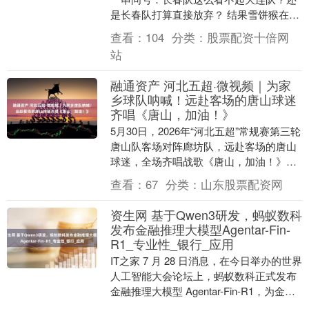
是长春队打算直接放弃？ 结果雪饼猴在场
上踢了4分多钟就被换下场，这我就明白
查看：
104
分类：
股票配资十倍网
了，我猴哥就是....
站
融通资产 河北五超·微视频｜为家
乡球队呐喊！远赴客场的唐山球迷
齐唱《唐山，加油！》
5月30日，2026年“河北五超”常规赛第三轮
唐山队客场对阵廊坊队，远赴客场的唐山
球迷，全场齐唱战歌《唐山，加油！》，
为家乡球队呐喊！....
查看：
67
分类：
山东股票配资网
资生网 基于Qwen3研发，蚂蚁数科
发布金融推理大模型Agentar-Fin-
R1_专业性_银行_应用
IT之家 7 月 28 日消息，在今日举办的世界
人工智能大会论坛上，蚂蚁数科正式发布
金融推理大模型 Agentar-Fin-R1，为金融
AI 应用打造“可靠、....